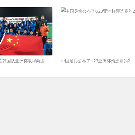
0胜韩国队亚洲杯取得两连
中国足协公布了U23亚洲杯预选赛的2