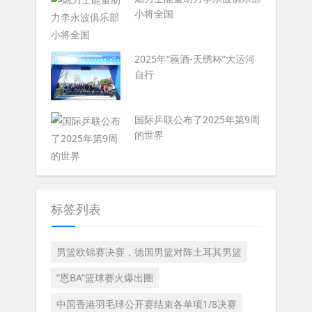
小将全国
2025年“蘓酒-天绣杯”大运河
自行
国际乒联公布了2025年第9周
的世界
标签列表
男篮欧锦赛决赛，德国男篮对阵土耳其男篮
“恩BA”篮球赛火爆出圈
中国香港羽毛球公开赛结束各单项1/8决赛