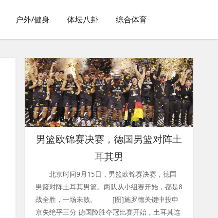
户外/健身
体坛八卦
综合体育
男篮欧锦赛决赛，德国男篮对阵土
耳其男
北京时间9月15日，男篮欧锦赛决赛，德国
男篮对阵土耳其男篮。两队从小组赛开始，都是8
战全胜，一场未败。 [图]施罗德关键中投申
京失绝平三分 德国险胜夺冠比赛开始，土耳其连