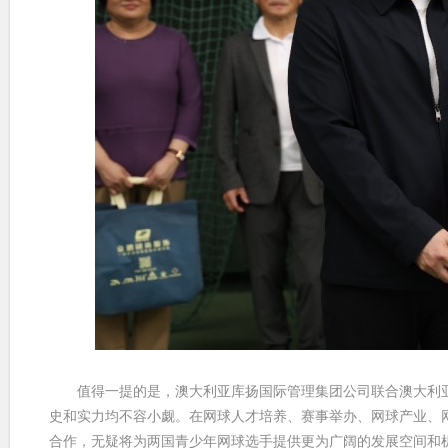
值得一提的是，澳大利亚库扬国际管理集团公司联合澳大利亚的
史和实力均不容小觑。在网球人才培养、赛事举办、网球产业、网
合作，无疑将为两国青少年网球选手提供更为广阔的发展空间和机