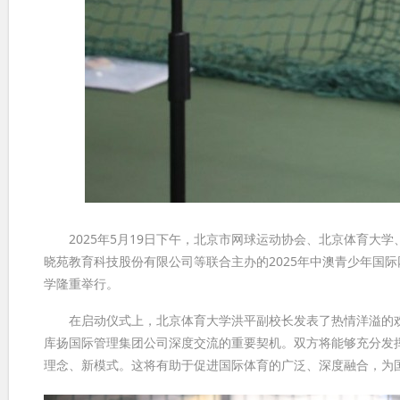
2025年5月19日下午，北京市网球运动协会、北京体育大
晓苑教育科技股份有限公司等联合主办的2025年中澳青少年国
学隆重举行。
在启动仪式上，北京体育大学洪平副校长发表了热情洋溢的欢
库扬国际管理集团公司深度交流的重要契机。双方将能够充分发
理念、新模式。这将有助于促进国际体育的广泛、深度融合，为