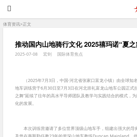
体育资讯>
正文
推动国内山地骑行文化 2025禧玛诺“夏
2025-07-08
宏剑
国际体育焦点
（2025年7月3日，中国·河北省张家口富龙小镇）由全球知名自行车零
地车训练营于6月30日至7月3日在河北崇礼富龙山地车公园正
之舞”延续了往年的高水平导师团队及教学与实践结合的模式，
化的发展。
本次训练营邀请了多位世界顶级山地车手，组建出强大的导师阵容，其中
及曾在惠斯勒任教23年的资深山地车教练Duncan Mainland，此