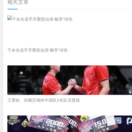
相关文章
千余名选手齐聚抚仙湖 畅享“绿色
王楚钦、孙颖莎领衔中国队5名队员晋级