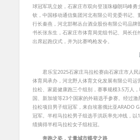
球冠军巩立姣，石家庄市双向登顶珠穆朗玛峰勇士
钦，中国移动通信集团河北有限公司党委书记、
行长秦燕，河北邯郸丛台酒业股份有限公司品牌
书长张东生，石家庄市体育局党组书记、局长任
出席起跑仪式，并为比赛鸣枪发令。
君乐宝2025石家庄马拉松赛由石家庄市人民
体育局承办，河北野人体育文化发展有限公司运
拉松、家庭健康跑三个组别，赛事规模3.5万人
国、新加坡等23个国家的外籍选手参赛。经过激烈角
拉松项目男子组冠军，来自埃塞俄比亚ARADO GU
冠军。半程马拉松男子组选手洪跃率先冲线，以1小
绩摘得半程马拉松女子组桂冠。
奔跑之姿，丈量城市蝶变之路