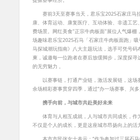
提振赛事经济。
赛前3天至赛事当天，君乐宝2025石家庄马
康、体育运动、康复医疗、互动体验、非遗工艺、
费场景。网红美食"正宗牛肉板面"展位人气爆棚
场趣味君乐宝2025石马「石家庄牛肉板面跑」
马探城潮玩指南》八大主题玩法，选手可凭号码布
柬，诚邀每一位跑者在赛后放缓脚步，深度探寻
的无穷魅力 。
以赛事链，打通产业链，激活发展链，这场赛
余场精彩赛事贯穿四季，通过“办一场赛事、兴多
携手向前，与城市共赴美好未来
体育与人相互成就，人与城市共同成长，作为
不仅是个人的成长，更是这座城市昂扬向上的活
本市市民张女士表示：“作为参加过三届石马