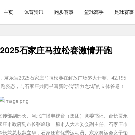
主页
体育资讯
跑步赛事
篮球高手
足球赛事
宝2025石家庄马拉松赛激情开跑
君乐宝2025石家庄马拉松赛在解放广场盛大开赛。42.195
奔跑姿态，与石家庄共同书写新时代“活力之城”的立体答卷！
传部副部长、河北广播电视台（集团）党委书记、台长贾永
家庄市政府副市长张峰珍，原市人大常委会副主任、石家庄市
事长兼总裁魏立华，石家庄市优秀运动员、东京奥运会女子铅