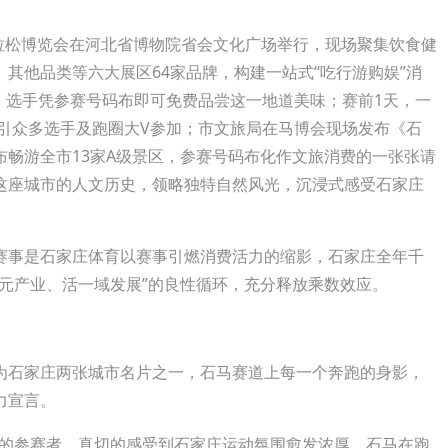
拉松博览会在河北省博物院省会文化广场举行，现场聚集饮食健
其他品类等六大展区64家品牌，构建一站式“吃行游购娱”消
，选手凭参赛号码布即可免费品尝这一地道美味；赛前1天，一
吸引众多选手及跑圈大V参加；市文旅局在马博会现场发布《石
畅游全市13家A级景区，参赛号码布化作文旅消费的一张张请
这座城市的人文历史，领略独特自然风光，沉浸式感受石家庄
事是石家庄体育以赛事引燃消费活力的缩影，石家庄全年千
元产业、活一域发展”的良性循环，充分释放乘数效应。
石家庄两张城市名片之一，石马赛道上每一个奔跑的身影，
力宣言。
的参赛者，真切的感受到石家庄运动氛围愈发浓厚，石马在跑