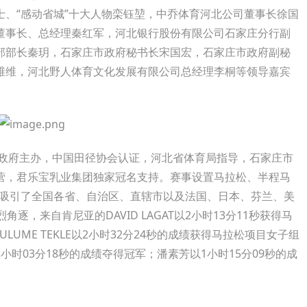
、“感动省城”十大人物栾钰堃，中乔体育河北公司董事长徐国
董事长、总经理秦红军，河北银行股份有限公司石家庄分行副
部部长秦玥，石家庄市政府秘书长宋国宏，石家庄市政府副秘
维维，河北野人体育文化发展有限公司总经理李桐等领导嘉宾
政府主办，中国田径协会认证，河北省体育局指导，石家庄市
营，君乐宝乳业集团独家冠名支持。赛事设置马拉松、半程马
，吸引了全国各省、自治区、直辖市以及法国、日本、芬兰、美
逐，来自肯尼亚的DAVID LAGAT以2小时13分11秒获得马
LUME TEKLE以2小时32分24秒的成绩获得马拉松项目女子组
时03分18秒的成绩夺得冠军；潘素芳以1小时15分09秒的成