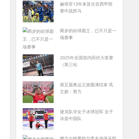
赫塔菲13年来首次在西甲联
赛中战胜马
两岁的街球霸王，已不只是一
场赛事
2025年全国室内田径大奖赛
（第三站
第五届奥运之旅圆满结束 巩
立姣：努力
捷克队夺女子冰球冠军 女子
冰壶中国队
燃力士能量助力李永波俱乐部