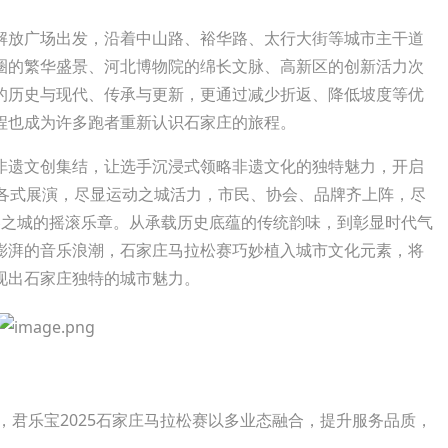
放广场出发，沿着中山路、裕华路、太行大街等城市主干道
圈的繁华盛景、河北博物院的绵长文脉、高新区的创新活力次
的历史与现代、传承与更新，更通过减少折返、降低坡度等优
程也成为许多跑者重新认识石家庄的旅程。
遗文创集结，让选手沉浸式领略非遗文化的独特魅力，开启
个各式展演，尽显运动之城活力，市民、协会、品牌齐上阵，尽
春之城的摇滚乐章。从承载历史底蕴的传统韵味，到彰显时代气
澎湃的音乐浪潮，石家庄马拉松赛巧妙植入城市文化元素，将
现出石家庄独特的城市魅力。
，君乐宝2025石家庄马拉松赛以多业态融合，提升服务品质，