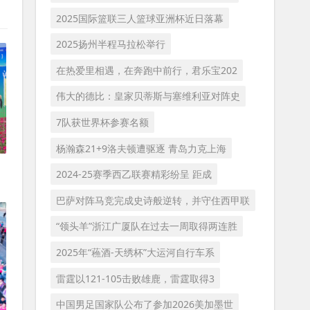
2025国际篮联三人篮球亚洲杯近日落幕
2025扬州半程马拉松举行
在热爱里相遇，在奔跑中前行，君乐宝202
伟大的德比：皇家贝蒂斯与塞维利亚对阵史
7队获世界杯参赛名额
杨瀚森21+9洛夫顿遭驱逐 青岛力克上海
2024-25赛季西乙联赛精彩纷呈 距成
巴萨对阵马竞完成史诗般逆转，并守住西甲联
“领头羊”浙江广厦队在过去一周取得两连胜
2025年“蘓酒-天绣杯”大运河自行车系
雷霆以121-105击败雄鹿，雷霆取得3
中国男足国家队公布了参加2026美加墨世