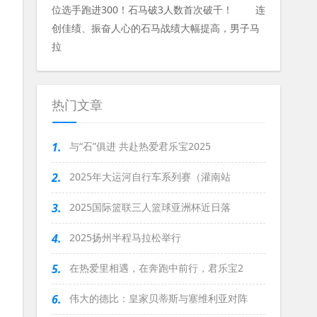
位选手跑进300！石马破3人数首次破千！ 连
创佳绩、振奋人心的石马战绩大幅提高，男子马
拉
热门文章
1.
与“石”俱进 共赴热爱君乐宝2025
2.
2025年大运河自行车系列赛（灌南站
3.
2025国际篮联三人篮球亚洲杯近日落
4.
2025扬州半程马拉松举行
5.
在热爱里相遇，在奔跑中前行，君乐宝2
6.
伟大的德比：皇家贝蒂斯与塞维利亚对阵