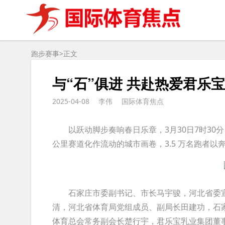
跑步赛事>
正文
与“石”俱进 共赴热爱君乐
2025-04-08
李伟
国际体育焦点
以跃动脚步奏响春日乐章，3月30日7时30分，
公里赛道化作流动的城市画卷，3.5 万名跑者以
石家庄市委副书记、市长马宇骏，河北省委宣
清，河北省体育局党组成员、副局长田建功，石
体育总会常务副会长楚行宇，君乐宝乳业集团董