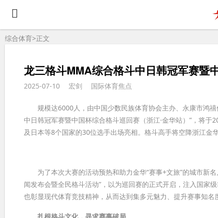
综合体育>
正文
龙三格斗MMA综合格斗中日韩冠军赛暨
2025-07-10
宏剑
国际体育焦点
规模达6000人，由中国少数民族体育协会主办、永康市鸿禧
中日韩冠军赛暨中国杯综合格斗巡回赛（浙江·金华站）”，将于2
及日本等8个国家的30位选手出场亮相。格斗高手将空降浙江金
为了本次大赛的活动预热和助力金华“赛事+文旅”的城市新名
闻发布会暨全民格斗活动”，以为巡回赛的正式开启，注入国家
也彰显现代体育竞技精神，从而达到集多元魅力、提升赛事知名
扎根格斗文化，寻求赛事破局