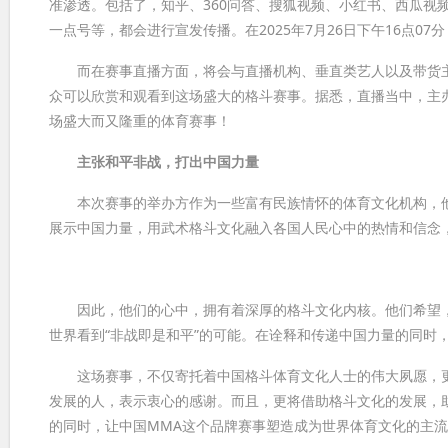
准渗透。包括了，知乎、360问答、搜狐视频、小红书、西瓜视
一点号等，都会进行宣发传播。在2025年7月26日下午16点0
而在赛事直播方面，将会与直播机构、垂直类艺人以及带货主
众可以欣赏和观看到这场盛大的格斗赛事。据悉，直播当中，主
场盛大而又隆重的体育赛事！
主张和平非战，打出中国力量
本次赛事的举办方作为一些富有民族情怀的体育文化机构，他
展示中国力量，用武术格斗文化融入各国人民心中的热情和信念
因此，他们的心中，拥有着深厚的格斗文化内核。他们希望，通
世界看到“非战即是和平”的可能。在诠释和传递中国力量的同时
这场赛事，不仅寄托着中国格斗体育文化人士的伟大夙愿，更
发展的人，表示衷心的感谢。而且，更将借助格斗文化的发展，
的同时，让中国MMA这个品牌赛事塑造成为世界体育文化的主