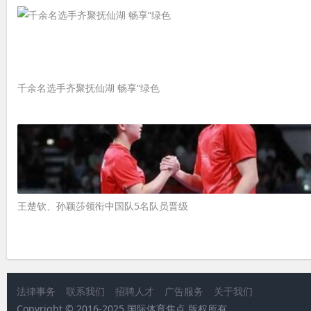
千余名选手齐聚抚仙湖 畅享“绿色
王楚钦、孙颖莎领衔中国队5名队员晋级
法律事务
联系我们
招聘人才
广告服务
关于我们
Copyright © 2016-2025 国际体育焦点 版权所有