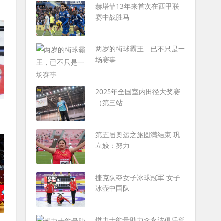
赫塔菲13年来首次在西甲联
赛中战胜马
两岁的街球霸王，已不只是一
场赛事
2025年全国室内田径大奖赛
（第三站
第五届奥运之旅圆满结束 巩
立姣：努力
捷克队夺女子冰球冠军 女子
冰壶中国队
燃力士能量助力李永波俱乐部