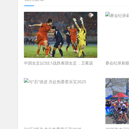
中国女足以5比1战胜泰国女足，卫冕该
赛会纪录刷新