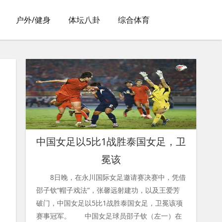
户外/健身
体坛八卦
综合体育
中国女足以5比1战胜泰国女足，卫
冕该
8日晚，在永川国际女足邀请赛决赛中，凭借
邵子钦“帽子戏法”，张馨远射建功，以及王爱芳
破门，中国女足以5比1战胜泰国女足，卫冕该项
赛事冠军。 中国女足球员邵子钦（左一）在