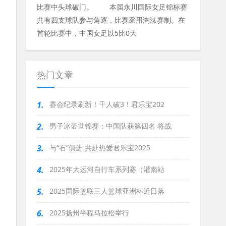
比赛中头球破门。 本届永川国际女足锦标赛
共有四支球队参与角逐，比赛采用淘汰赛制。在
首轮比赛中，中国女足以5比0大
热门文章
1.
赛会纪录刷新！千人破3！君乐宝202
2.
男子冰壶世锦赛：中国队获第四名 将战
3.
与“石”俱进 共赴热爱君乐宝2025
4.
2025年大运河自行车系列赛（灌南站
5.
2025国际篮联三人篮球亚洲杯近日落
6.
2025扬州半程马拉松举行